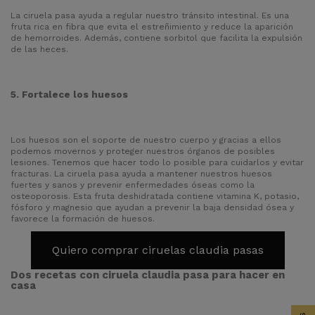
La
ciruela pasa
ayuda a regular nuestro tránsito intestinal. Es una
fruta rica en fibra que evita el estreñimiento y reduce la aparición
de hemorroides. Además, contiene sorbitol que facilita la expulsión
de las heces.
5. Fortalece los huesos
Los huesos son el soporte de nuestro cuerpo y gracias a ellos
podemos movernos y proteger nuestros órganos de posibles
lesiones. Tenemos que hacer todo lo posible para cuidarlos y evitar
fracturas. La ciruela pasa ayuda a mantener nuestros huesos
fuertes y sanos y prevenir enfermedades óseas como la
osteoporosis. Esta fruta deshidratada contiene vitamina K, potasio,
fósforo y magnesio que ayudan a prevenir la baja densidad ósea y
favorece la formación de huesos.
Quiero comprar ciruelas claudia pasas
Dos recetas con ciruela claudia pasa para hacer en
casa