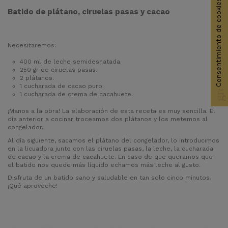
Consentimiento de cookies
Batido de plátano, ciruelas pasas y cacao
Necesitaremos:
group_work
400 ml de leche semidesnatada.
250 gr de ciruelas pasas.
2 plátanos.
1 cucharada de cacao puro.
1 cucharada de crema de cacahuete.
¡Manos a la obra! La elaboración de esta receta es muy sencilla. El
día anterior a cocinar troceamos dos plátanos y los metemos al
congelador.
Al día siguiente, sacamos el plátano del congelador, lo introducimos
en la licuadora junto con las ciruelas pasas, la leche, la cucharada
de cacao y la crema de cacahuete. En caso de que queramos que
el batido nos quede más líquido echamos más leche al gusto.
Disfruta de un batido sano y saludable en tan solo cinco minutos.
¡Qué aproveche!