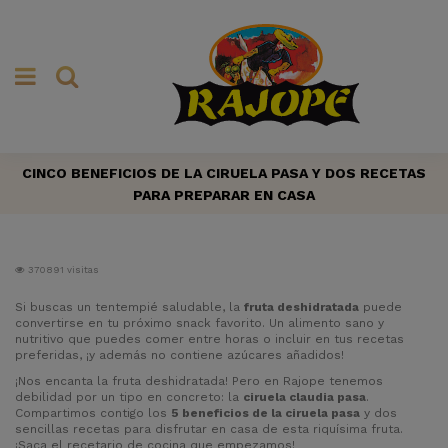
CINCO BENEFICIOS DE LA CIRUELA PASA Y DOS RECETAS
PARA PREPARAR EN CASA
370891 visitas
Si buscas un tentempié saludable, la
fruta deshidratada
puede
convertirse en tu próximo snack favorito. Un alimento sano y
nutritivo que puedes comer entre horas o incluir en tus recetas
preferidas, ¡y además no contiene azúcares añadidos!
¡Nos encanta la fruta deshidratada! Pero en
Rajope
tenemos
debilidad por un tipo en concreto: la
ciruela claudia pasa
.
Compartimos contigo los
5 beneficios de la ciruela pasa
y dos
sencillas recetas para disfrutar en casa de esta riquísima fruta.
¡Saca el recetario de cocina que empezamos!