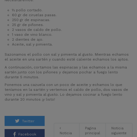
Necesitaremos:
½ pollo cortado.
60 gr de ciruelas pasas.
250 gr de espinacas.
25 gr de piñones.
2 vasos de caldo de pollo.
1 vaso de vino blanco.
2 dientes de ajo.
Aceite, sal y pimienta.
Sazonamos el pollo con sal y pimienta al gusto. Mientras echamos
el aceite en una sartén y cuando esté caliente echamos los ajitos.
A continuación, cortamos las espinacas y las echamos a la misma
sartén junto con los piñones y dejamos pochar a fuego lento
durante 5 minutos.
Ponemos una cazuela con un poco de aceite y echamos lo que
teníamos en la sartén y vertemos el caldo de pollo, dos vasos de
vino y sal y pimienta al gusto. Lo dejamos cocinar a fuego lento
durante 20 minutos ¡y listo!
Twitter
Pagina
Noticia
Noticia
principal
siguiente
Facebook