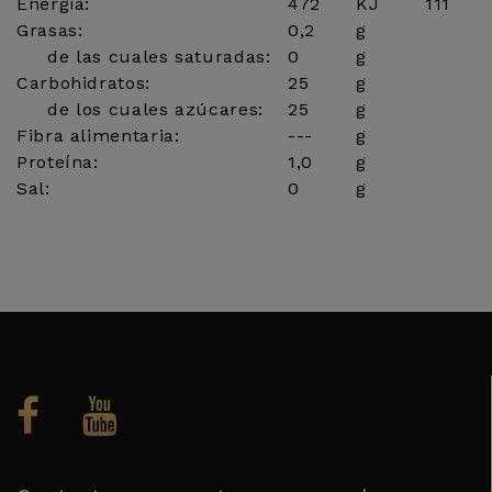
Energia:
472
KJ
111
Grasas:
0,2
g
de las cuales saturadas:
0
g
Carbohidratos:
25
g
de los cuales azúcares:
25
g
Fibra alimentaria:
---
g
Proteína:
1,0
g
Sal:
0
g