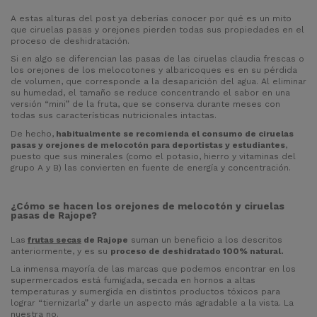
A estas alturas del post ya deberías conocer por qué es un mito
que ciruelas pasas y orejones pierden todas sus propiedades en el
proceso de deshidratación.
Si en algo se diferencian las pasas de las ciruelas claudia frescas o
los orejones de los melocotones y albaricoques es en su pérdida
de volumen, que corresponde a la desaparición del agua. Al eliminar
su humedad, el tamaño se reduce concentrando el sabor en una
versión “mini” de la fruta, que se conserva durante meses con
todas sus características nutricionales intactas.
De hecho,
habitualmente se recomienda el consumo de ciruelas
pasas y orejones de melocotón para deportistas y estudiantes
,
puesto que sus minerales (como el potasio, hierro y vitaminas del
grupo A y B) las convierten en fuente de energía y concentración.
¿Cómo se hacen los orejones de melocotón y ciruelas
pasas de Rajope?
Las
frutas secas
de Rajope
suman un beneficio a los descritos
anteriormente, y es su
proceso de deshidratado 100% natural.
La inmensa mayoría de las marcas que podemos encontrar en los
supermercados está fumigada, secada en hornos a altas
temperaturas y sumergida en distintos productos tóxicos para
lograr “tiernizarla” y darle un aspecto más agradable a la vista. La
nuestra no.