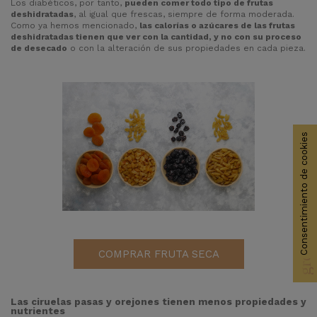
Los diabéticos, por tanto,
pueden comer todo tipo de frutas
deshidratadas
, al igual que frescas, siempre de forma moderada.
Como ya hemos mencionado,
las calorías o azúcares de las frutas
deshidratadas tienen que ver con la cantidad, y no con su proceso
de desecado
o con la alteración de sus propiedades en cada pieza.
Consentimiento de cookies
group_work
COMPRAR FRUTA SECA
Las ciruelas pasas y orejones tienen menos propiedades y
nutrientes