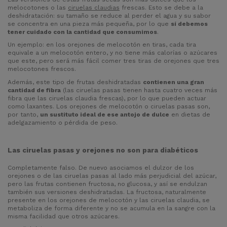
melocotones o las
ciruelas claudias
frescas. Esto se debe a la
deshidratación: su tamaño se reduce al perder el agua y su sabor
se concentra en una pieza más pequeña, por lo que
sí debemos
tener cuidado con la cantidad que consumimos
.
Un ejemplo: en los orejones de melocotón en tiras
,
cada tira
equivale a un melocotón entero, y no tiene más calorías o azúcares
que este, pero será más fácil comer tres tiras de orejones que tres
melocotones frescos.
Además, este tipo de frutas deshidratadas
contienen una gran
cantidad de fibra
(las ciruelas pasas tienen hasta cuatro veces más
fibra que las ciruelas claudia frescas), por lo que pueden actuar
como laxantes. Los orejones de melocotón o ciruelas pasas son,
por tanto,
un sustituto ideal de ese antojo de dulce
en dietas de
adelgazamiento o pérdida de peso.
Las ciruelas pasas y orejones no son para diabéticos
Completamente falso. De nuevo asociamos el dulzor de los
orejones o de las ciruelas pasas al lado más perjudicial del azúcar,
pero las frutas contienen fructosa, no glucosa, y así se endulzan
también sus versiones deshidratadas. La fructosa, naturalmente
presente en los orejones de melocotón y las ciruelas claudia, se
metaboliza de forma diferente y no se acumula en la sangre con la
misma facilidad que otros azúcares.