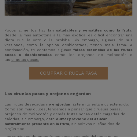
Pocos alimentos hay
tan saludables y versátiles como la fruta
:
desde la más autóctona a la más exótica, es difícil encontrar una
dieta que la vete o la prohíba. Sin embargo, algunas de sus
versiones, como la opción deshidratada, tienen mala fama. A
continuación, te contamos algunas
falsas creencias de las frutas
secas o deshidratadas
como los orejones de melocotón o
las
ciruelas pasas
.
COMPRAR CIRUELA PASA
Las ciruelas pasas y orejones engordan
Las frutas desecadas
no engordan
. Este mito está muy extendido.
Como son muy dulces, tendemos a pensar que ciruelas pasas,
orejones de melocotón y demás frutas secas están cargadas de
calorías, sin embargo, este
dulzor proviene del azúcar
naturalmente presente en la fruta
, sin aditivos ni añadidos de
ningún tipo.
Las versiones de estas frutas secas son más dulces que los