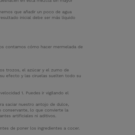
e deshacen en esta mezcla sin mayor
enemos que añadir un poco de agua
esultado inicial debe ser más líquido
la, os contamos cómo hacer mermelada de
os trozos, el azúcar y el zumo de
u efecto y las ciruelas suelten todo su
elocidad 1. Puedes ir vigilando el
a saciar nuestro antojo de dulce,
conservante, lo que convierte la
es artificiales ni aditivos.
tes de poner los ingredientes a cocer.