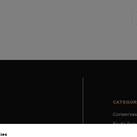
CATEGOR
Conservas
Fruta fre
Deshidrat
ies