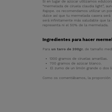
Si en lugar de azúcar utilizamos edulc
“mermelada de ciruela claudia light”, au
Rajope. os recomendamos utilizar un por
dulce así que tu mermelada casera será
será infinitamente más saludable que la
representa ni el 50% de la mermelada.
Ingredientes para hacer mermel
Para
un tarro de 200gr.
de tamaño medi
1300 gramos de ciruelas amarillas.
700 gramos de azúcar blanco.
El zumo de un limón grande o dos 
Como os comentábamos, la proporción es