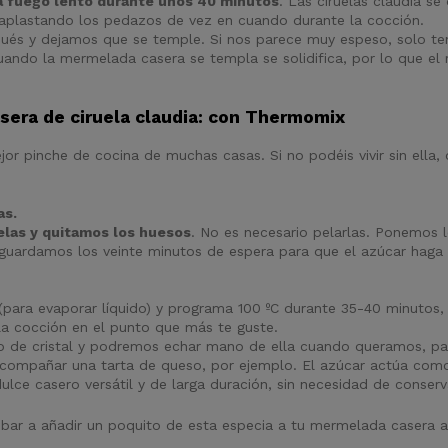
 fuego lento durante unos 40 minutos
. Las ciruelas claudia s
plastando los pedazos de vez en cuando durante la cocción.
ués y dejamos que se temple. Si nos parece muy espeso, solo t
ndo la mermelada casera se templa se solidifica, por lo que el r
sera de ciruela claudia: con Thermomix
jor pinche de cocina de muchas casas. Si no podéis vivir sin el
as.
elas y quitamos los huesos
. No es necesario pelarlas. Ponemos l
guardamos los veinte minutos de espera para que el azúcar haga s
para evaporar líquido) y programa 100 ºC durante 35-40 minutos, v
la cocción en el punto que más te guste.
ro de cristal y podremos echar mano de ella cuando queramos, par
compañar una tarta de queso, por ejemplo. El azúcar actúa como 
ce casero versátil y de larga duración, sin necesidad de conservant
obar a añadir un poquito de esta especia a tu mermelada casera an