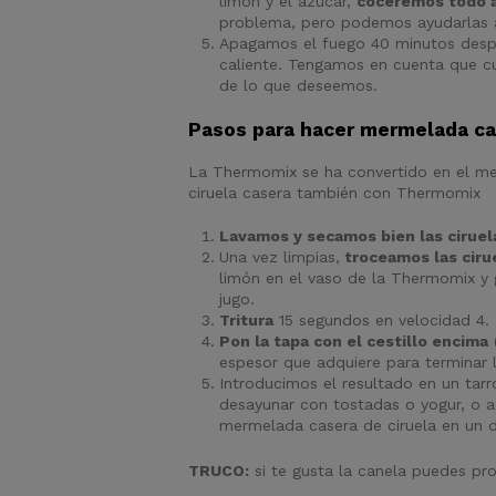
limón y el azúcar,
coceremos todo a
problema, pero podemos ayudarlas a
Apagamos el fuego 40 minutos desp
caliente. Tengamos en cuenta que cua
de lo que deseemos.
Pasos para hacer mermelada ca
La Thermomix se ha convertido en el me
ciruela casera también con Thermomix
Lavamos y secamos bien las ciruel
Una vez limpias,
troceamos las ciru
limón en el vaso de la Thermomix y 
jugo.
Tritura
15 segundos en velocidad 4.
Pon la tapa con el cestillo encima
(
espesor que adquiere para terminar 
Introducimos el resultado en un tar
desayunar con tostadas o yogur, o a
mermelada casera de ciruela en un dul
TRUCO:
si te gusta la canela puedes pr