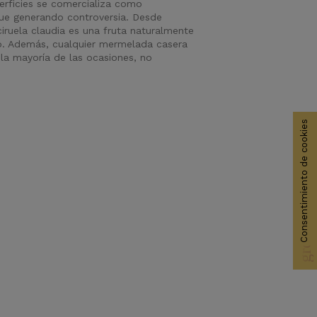
erficies se comercializa como
igue generando controversia. Desde
ruela claudia es una fruta naturalmente
o. Además, cualquier mermelada casera
la mayoría de las ocasiones, no
Consentimiento de cookies
group_work