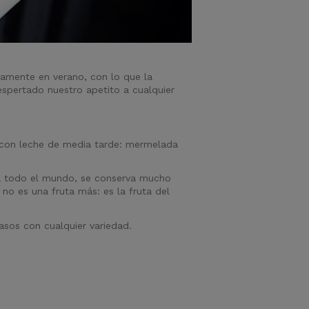
camente en verano, con lo que la
espertado nuestro apetito a cualquier
 con leche de media tarde: mermelada
 a todo el mundo, se conserva mucho
 no es una fruta más: es la fruta del
asos con cualquier variedad.