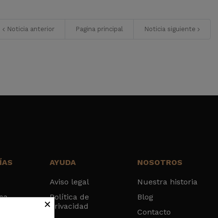
Noticia anterior
Pagina principal
Noticia siguiente
ÍAS
AYUDA
NOSOTROS
Aviso legal
Nuestra historia
sca
Política de
Blog
×
Privacidad
ados
Contacto