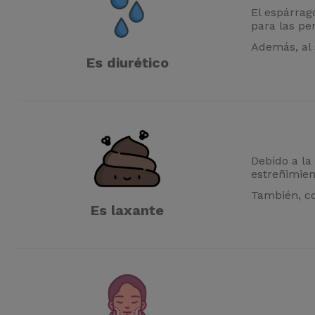
El espárrag
para las pe
Además, al 
Es diurético
Debido a la
estreñimient
También, co
Es laxante