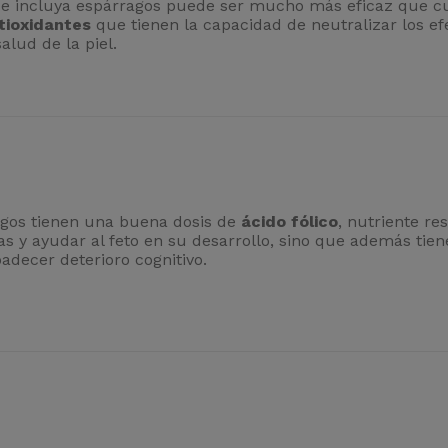
e incluya espárragos puede ser mucho más eficaz que cua
tioxidantes
que tienen la capacidad de neutralizar los efec
alud de la piel.
agos tienen una buena dosis de
ácido fólico
, nutriente re
 y ayudar al feto en su desarrollo, sino que además tiene
padecer deterioro cognitivo.