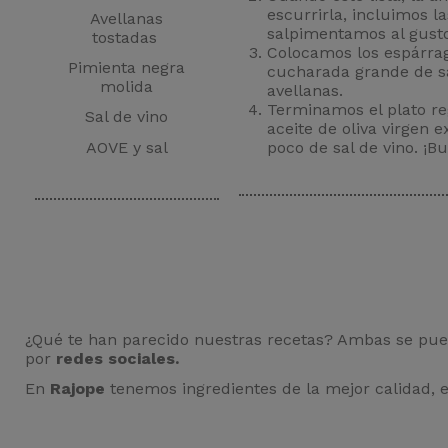
escurrirla, incluimos la
Avellanas
salpimentamos al gusto
tostadas
Colocamos los espárra
Pimienta negra
cucharada grande de sa
molida
avellanas.
Terminamos el plato re
Sal de vino
aceite de oliva virgen 
AOVE y sal
poco de sal de vino. ¡B
¿Qué te han parecido nuestras recetas? Ambas se pued
por
redes sociales.
En
Rajope
tenemos ingredientes de la mejor calidad, 