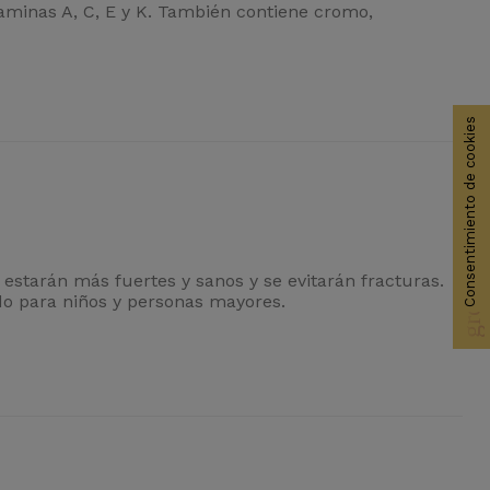
aminas A, C, E y K. También contiene cromo,
Consentimiento de cookies
group_work
estarán más fuertes y sanos y se evitarán fracturas.
o para niños y personas mayores.