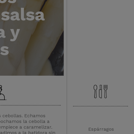
salsa
e
a y
s
s cebollas. Echamos
pochamos la cebolla a
empiece a caramelizar.
Espárragos
ñadimos a la batidora sin