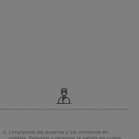
Crema de
spárragos
blancos
Limpiamos los puerros y los cortamos en
rodajas. Pelamos y picamos la patata en cubos.