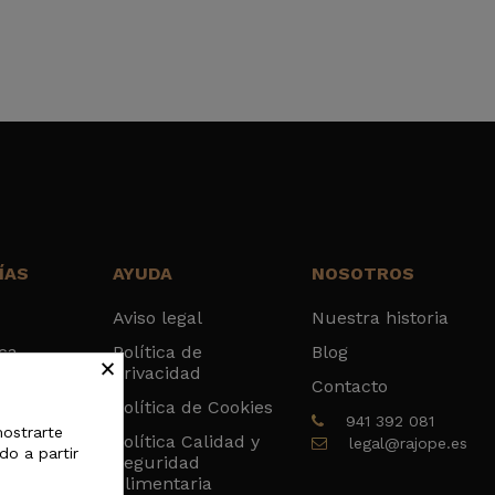
ÍAS
AYUDA
NOSOTROS
Aviso legal
Nuestra historia
sca
Política de
Blog
×
Privacidad
ados
Contacto
Política de Cookies
cas
941 392 081
mostrarte
Política Calidad y
legal@rajope.es
do a partir
cos
Seguridad
Alimentaria