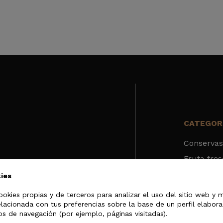
1070 KJ / 253 Kcal
0,5 g
0 g
55 g
53 g
7,3 g
3,4 g
CATEGOR
0,03 g
Conservas
Fruta fre
Deshidrat
ies
Frutas se
y fruta deshidratada
ookies propias y de terceros para analizar el uso del sitio web y 
elacionada con tus preferencias sobre la base de un perfil elabora
Frutos se
 Ebro.
os de navegación (por ejemplo, páginas visitadas).