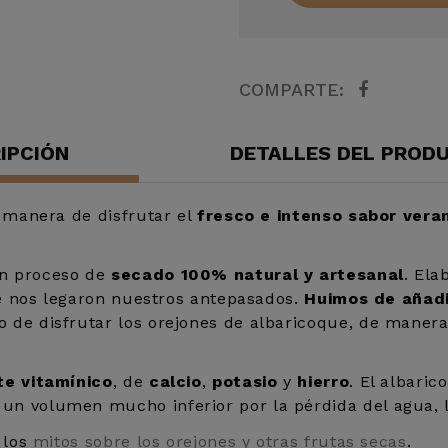
COMPARTE:
IPCIÓN
DETALLES DEL PROD
a manera de disfrutar el
fresco e intenso sabor vera
un proceso de
secado 100% natural y artesanal
. El
ue nos legaron nuestros antepasados.
Huimos de añad
 de disfrutar los orejones de albaricoque, de maner
te vitamínico
, de
calcio
,
potasio
y
hierro
. El albari
un volumen mucho inferior por la pérdida del agua, 
 los
mitos sobre los orejones y otras frutas secas
.