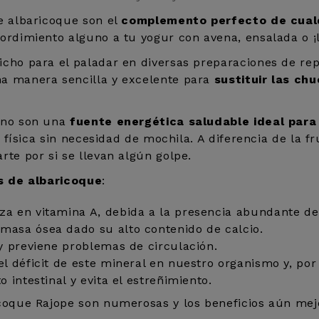
e albaricoque son el
complemento perfecto de cualq
ordimiento alguno a tu yogur con avena, ensalada o ¡l
icho para el paladar en diversas preparaciones de re
na manera sencilla y excelente para
sustituir las ch
bono son una
fuente energética saludable ideal para
d física sin necesidad de mochila. A diferencia de la 
te por si se llevan algún golpe.
es de albaricoque
:
za en vitamina A, debida a la presencia abundante de
masa ósea dado su alto contenido de calcio.
 y previene problemas de circulación.
el déficit de este mineral en nuestro organismo y, por
 intestinal y evita el estreñimiento.
coque Rajope son numerosas y los beneficios aún mejo