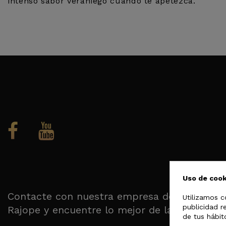
intenso sabor veraniego cuando te apetezca.
Energía
Grasas
de las cuales saturadas
Carbohidratos
de los cuales azúcares
Fibra alimentaria
Proteína
Sal
Uso de cook
Contacte con nuestra empresa de conservas 
Utilizamos c
publicidad r
Rajope y encuentre lo mejor de la ribera del
de tus hábit