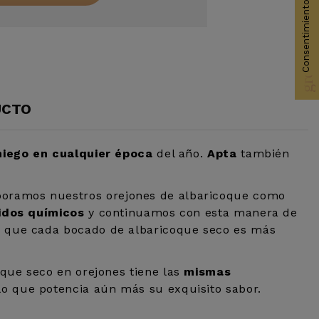
Consentimiento de cookies
group_work
UCTO
niego en cualquier época
del año.
Apta
también
aboramos nuestros orejones de albaricoque como
idos químicos
y continuamos con esta manera de
a que cada bocado de albaricoque seco es más
coque seco en orejones tiene las
mismas
lo que potencia aún más su exquisito sabor.