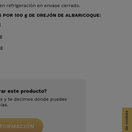
en refrigeración en envase cerrado.
 POR 100 g DE OREJÓN DE ALBARICOQUE:
l
 g
 g
rar este producto?
os y te decimos dónde puedes
ias.
NFORMACIÓN