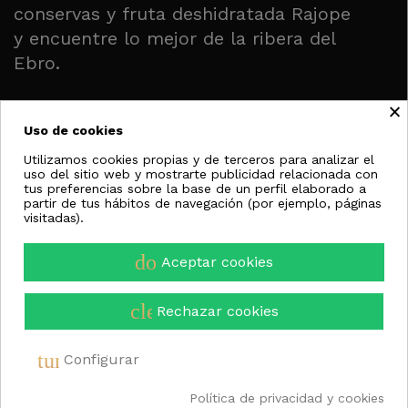
conservas y fruta deshidratada Rajope
y encuentre lo mejor de la ribera del
Ebro.
×
Uso de cookies
CATEGORÍAS
Utilizamos cookies propias y de terceros para analizar el
uso del sitio web y mostrarte publicidad relacionada con
AYUDA
tus preferencias sobre la base de un perfil elaborado a
partir de tus hábitos de navegación (por ejemplo, páginas
visitadas).
done_all
Aceptar cookies
NOSOTROS
clear
Rechazar cookies
tune
Configurar
©
2026 RAJOPE
Política de privacidad y cookies