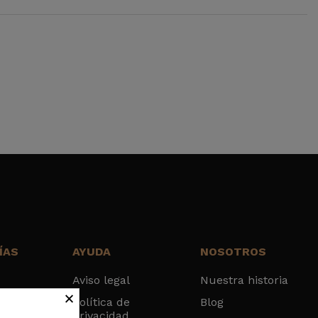
ÍAS
AYUDA
NOSOTROS
Aviso legal
Nuestra historia
×
sca
Política de
Blog
Privacidad